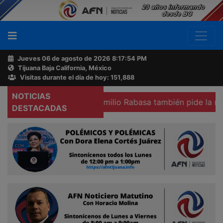
Jueves 06 de agosto de 2026
8:17:55 PM
Tijuana Baja California, México
Buscador
Visitas durante el día de hoy: 151,888
NOTICIAS
Mexicali
Colegio Emilio Rabasa también pide la renuncia d
Acerca
DESTACADAS
de
AFN
Ventas
y
Contacto
Reportero