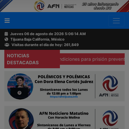
Jueves 06 de agosto de 2026
5:06:15 AM
Tijuana Baja California, México
Buscador
Visitas durante el día de hoy: 261,849
NOTICIAS
a que existen condiciones para prisión preventiva domicili
Acerca
DESTACADAS
de
AFN
Ventas
y
Contacto
Reportero