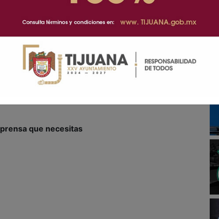
pal Abdiel Gutiérrez Coronado, quien señaló que el
inación permanente con el sector productivo para
a las acciones conjuntas que impulsen el desarrollo
a ciudad.
dinación del Consejo Consultivo Empresarial, donde
n al frente del organismo y Xavier Ibarra asumió la
jos de vinculación entre la iniciativa privada y el
a prensa que necesitas