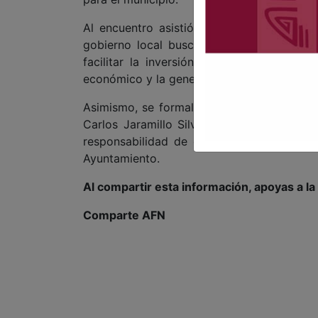
Al encuentro asistió el presidente munici
gobierno local busca mantener una coord
facilitar la inversión y dar continuidad 
económico y la generación de empleos en l
Asimismo, se formalizó el cambio de coor
Carlos Jaramillo Silva concluyó su gestió
responsabilidad de continuar con los traba
Ayuntamiento.
Al compartir esta información, apoyas a l
Comparte AFN