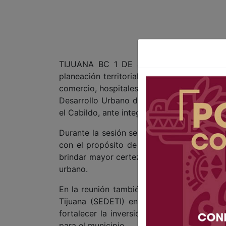
TIJUANA BC 1 DE JULIO DE 2026 (AFN).-
planeación territorial de la ciudad y establ
comercio, hospitales y proyectos vertical
Desarrollo Urbano del Centro de Població
el Cabildo, ante integrantes del Consejo Co
Durante la sesión se informó que dicho in
con el propósito de responder al crecimie
brindar mayor certeza tanto a la ciudadaní
urbano.
En la reunión también se expusieron los a
Tijuana (SEDETI) en las distintas mesas 
fortalecer la inversión, mejorar la compet
para el municipio.