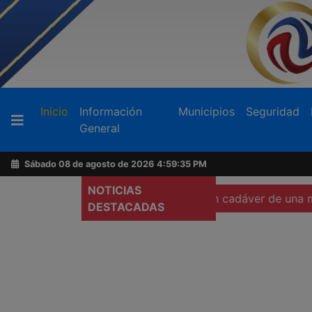
Buscador
(current)
Inicio
Información
Municipios
Seguridad
General
Acerca
de
Sábado 08 de agosto de 2026
4:59:37 PM
AFN
NOTICIAS
 cámara corporal
Localizan cadáver de una mujer calcinad
DESTACADAS
Ventas
y
Contacto
Reportero