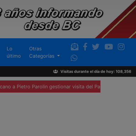
Lo
Otras
último
Categorías
Visitas durante el día de hoy: 108,356
arolin gestionar visita del Papa al país
Elección del 2