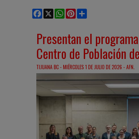
Facebook
X
WhatsApp
Pinterest
Share
Presentan el programa
Centro de Población de
TIJUANA BC - MIÉRCOLES 1 DE JULIO DE 2026 - AFN.