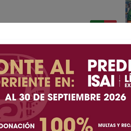
A+
A-
 Como parte de las acciones para actualizar la
ecer reglas para el desarrollo de vivienda, industria,
es, fue presentado esta mañana el nuevo Programa de
n de Tijuana (PDCPTU), recientemente aprobado por
nsultivo Empresarial.
strumento sustituye al programa vigente desde 2010,
nto que ha registrado Tijuana en los últimos años y
a como a los inversionistas en materia de desarrollo
vances de la Secretaría de Desarrollo Económico de
de trabajo con el sector empresarial, enfocadas en
itividad y dar seguimiento a proyectos estratégicos