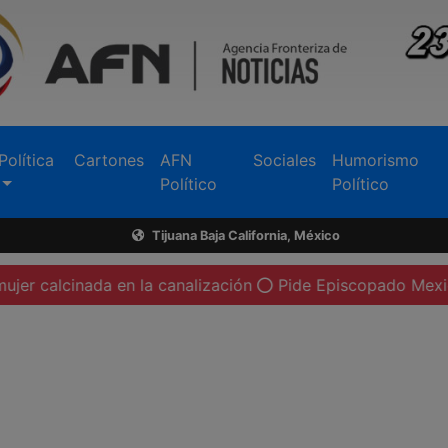
Política
Cartones
AFN
Sociales
Humorismo
Político
Político
Tijuana Baja California, México
a en la canalización
Pide Episcopado Mexicano a Pietro P