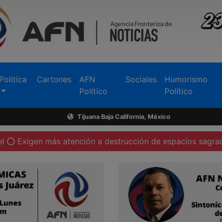
Política
Cartones
AFN
Sociales
Humorismo
Político
Político
Tijuana Baja California, México
 más atención a destrucción de espacios sagrados en Teca