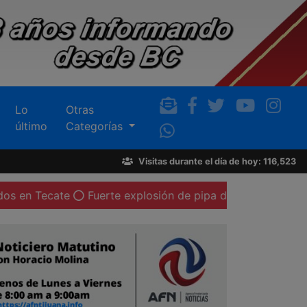
Lo
Otras
último
Categorías
Visitas durante el día de hoy: 116,523
te
Fuerte explosión de pipa de gas LP deja al menos 20