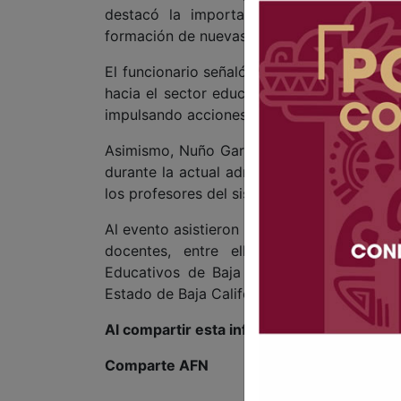
destacó la importancia de reconocer la
formación de nuevas generaciones y el des
El funcionario señaló que el alcalde de Tij
hacia el sector educativo y reiteró el com
impulsando acciones en favor de los docen
Asimismo, Nuño García recordó los avances
durante la actual administración municipal
los profesores del sistema educativo local.
Al evento asistieron representantes sindica
docentes, entre ellos integrantes del 
Educativos de Baja California (SIETE) y 
Estado de Baja California (STEBC).
Al compartir esta información, apoyas a l
Comparte AFN