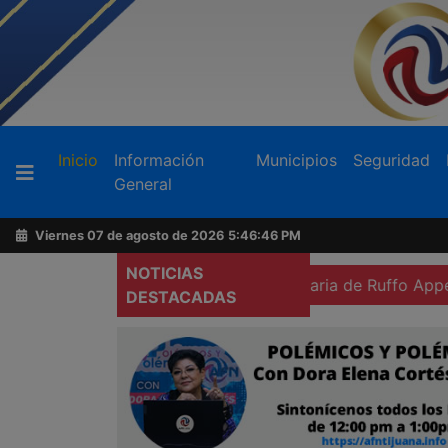
Buscador
(current)
Inicio
Información
Municipios
Seguridad
General
Acerca
de
Viernes 07 de agosto de 2026
5:46:48 PM
AFN
NOTICIAS
 prisión preventiva domiciliaria de Ruffo Appel
Exigen
DESTACADAS
Ventas
y
Contacto
Reportero