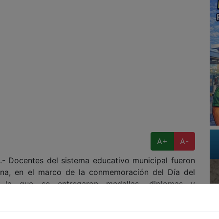
A+
A-
Docentes del sistema educativo municipal fueron
ana, en el marco de la conmemoración del Día del
 la que se entregaron medallas, diplomas y
ervicio.
ación Pública Municipal, Miguel Alfredo Nuño García,