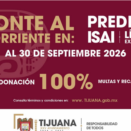
 labor del magisterio por su contribución en la
arrollo de la comunidad.
uana, Ismael Burgueño Ruiz, ha mantenido el respaldo
promiso de la administración municipal de continuar
tes.
 y gestiones realizadas en beneficio del magisterio
, al tiempo que reconoció el trabajo y dedicación de
les, autoridades municipales, inspectores escolares y
Sindicato Independiente Estatal de Trabajadores
del Sindicato de Trabajadores de la Educación del
a prensa que necesitas