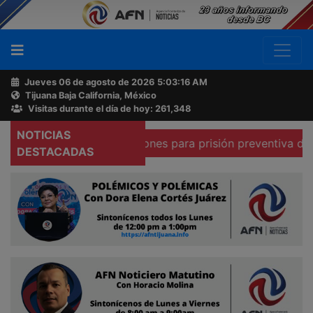
Jueves 06 de agosto de 2026
5:03:17 AM
Tijuana Baja California, México
Buscador
Visitas durante el día de hoy: 261,348
NOTICIAS
ue existen condiciones para prisión preventiva domiciliar
Acerca
DESTACADAS
de
AFN
Ventas
y
Contacto
Reportero