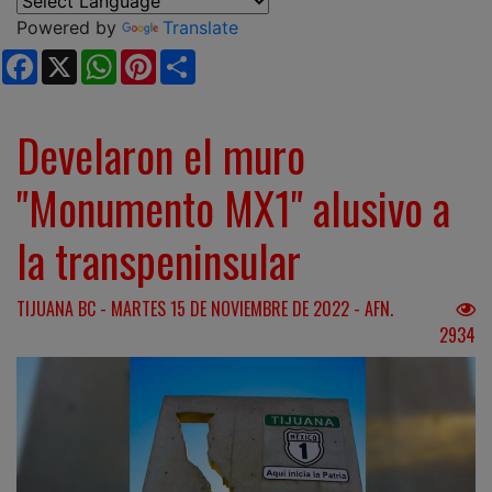
Powered by
Translate
Facebook
X
WhatsApp
Pinterest
Share
Develaron el muro
"Monumento MX1" alusivo a
la transpeninsular
TIJUANA BC - MARTES 15 DE NOVIEMBRE DE 2022 - AFN.
2934