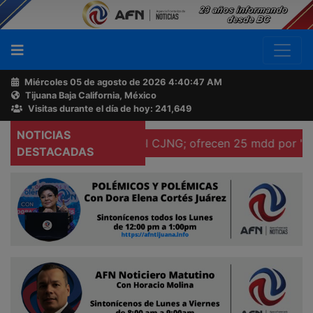
Miércoles 05 de agosto de 2026
4:40:48 AM
Tijuana Baja California, México
Buscador
Visitas durante el día de hoy: 241,649
NOTICIAS
r ocho líderes del CJNG; ofrecen 25 mdd por "El Pelón" 
Acerca
DESTACADAS
de
AFN
Ventas
y
Contacto
Reportero