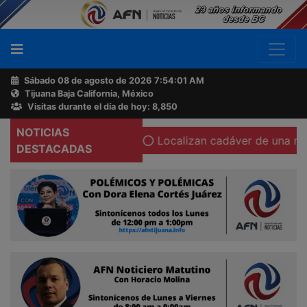
Sábado 08 de agosto de 2026
7:54:02 AM
Tijuana Baja California, México
Buscador
Visitas durante el día de hoy: 8,850
NOTICIAS
su cámara corporal
Localizan cadáver de una mujer calci
Acerca
DESTACADAS
de
AFN
Ventas
y
Contacto
Reportero