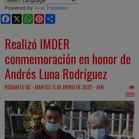
Powered by
Translate
Facebook
X
WhatsApp
Pinterest
Share
Realizó IMDER
conmemoración en honor de
Andrés Luna Rodríguez
ROSARITO BC - MARTES 11 DE ENERO DE 2022 - AFN.
3123