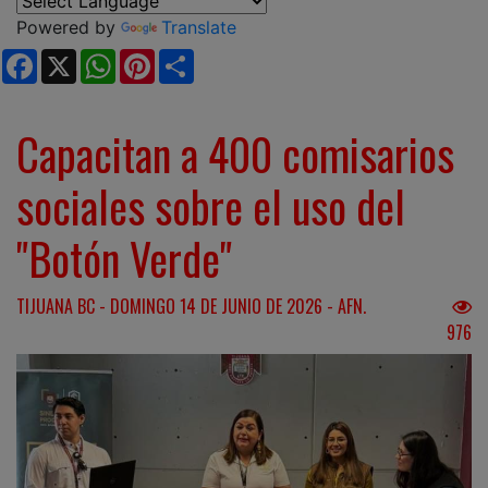
Powered by
Translate
Facebook
X
WhatsApp
Pinterest
Share
Capacitan a 400 comisarios
sociales sobre el uso del
"Botón Verde"
TIJUANA BC - DOMINGO 14 DE JUNIO DE 2026 - AFN.
976