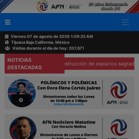
Viernes 07 de agosto de 2026
1:09:34 AM
Tijuana Baja California, México
Buscador
Visitas durante el día de hoy: 207,871
NOTICIAS
más atención a destrucción de espacios sagrados en Tecat
Acerca
DESTACADAS
de
AFN
Ventas
y
Contacto
Reportero