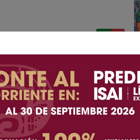
A+
A-