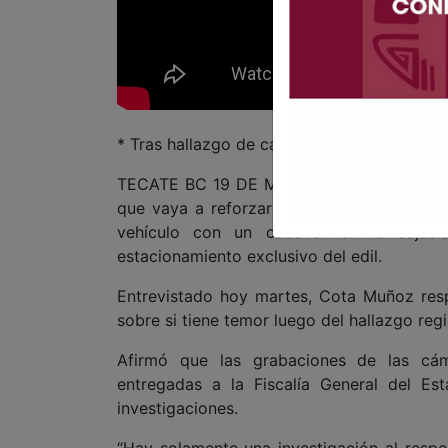
* Tras hallazgo de cadáver en su estaciona
TECATE BC 19 DE MAYO DE 2026 (AFN).- E
que vaya a reforzar su equipo de segurida
vehículo con un cadáver en la cajuela
estacionamiento exclusivo del edil.
Entrevistado hoy martes, Cota Muñoz resp
sobre si tiene temor luego del hallazgo regi
Afirmó que las grabaciones de las cám
entregadas a la Fiscalía General del Es
investigaciones.
“Hay solamente una investigación al respe