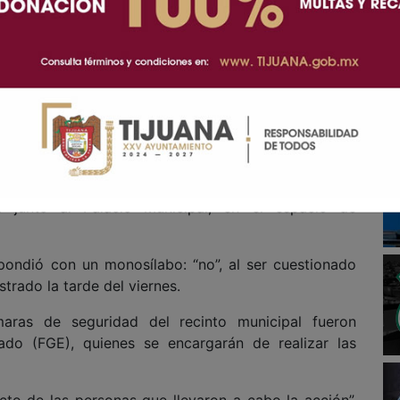
miento en palacio municipal.
l alcalde de Tecate, Román Cota Muñoz, descartó
d, luego de que se reportara la localización de un
 junto al Palacio Municipal, en el espacio de
ondió con un monosílabo: “no”, al ser cuestionado
strado la tarde del viernes.
aras de seguridad del recinto municipal fueron
tado (FGE), quienes se encargarán de realizar las
cto de las personas que llevaron a cabo la acción”,