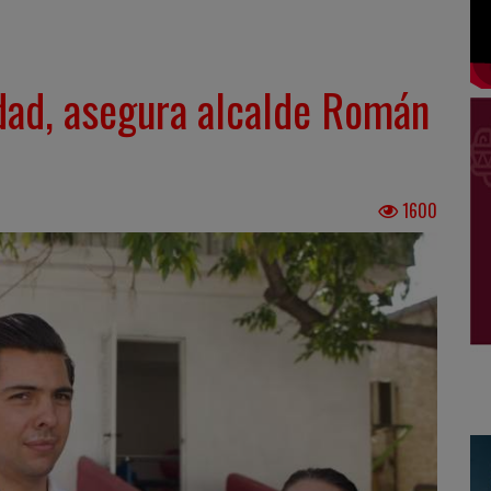
idad, asegura alcalde Román
1600