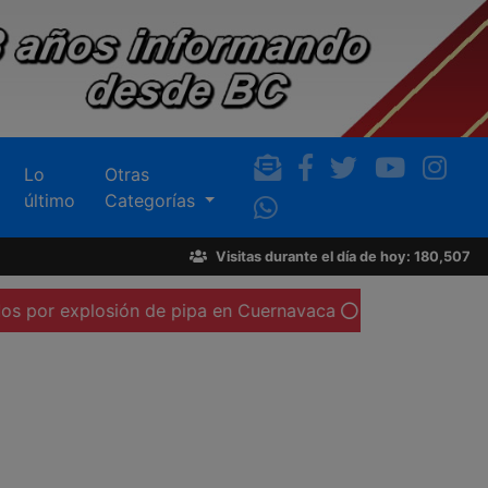
Lo
Otras
último
Categorías
Visitas durante el día de hoy: 180,507
osión de pipa en Cuernavaca
Procederá Sindicatura cont