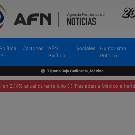
Política
Cartones
AFN
Sociales
Humorismo
Político
Político
Tijuana Baja California, México
ual durante julio
Trasladan a México a heridos por expl