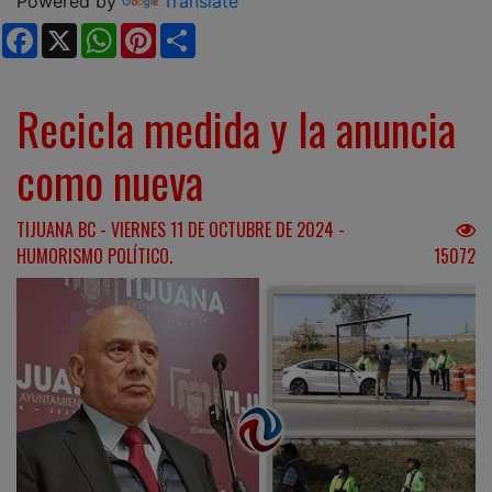
Powered by
Translate
Facebook
X
WhatsApp
Pinterest
Share
Recicla medida y la anuncia
como nueva
TIJUANA BC - VIERNES 11 DE OCTUBRE DE 2024 -
HUMORISMO POLÍTICO.
15072