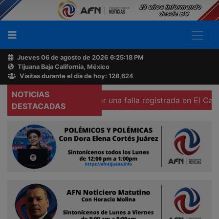
Jueves 06 de agosto de 2026
6:25:19 PM
Tijuana Baja California, México
Buscador
Visitas durante el día de hoy: 128,624
NOTICIAS
ias colonias por una falla registrada en El Carrizo
Coleg
Acerca
DESTACADAS
de
AFN
Ventas
y
Contacto
Reportero