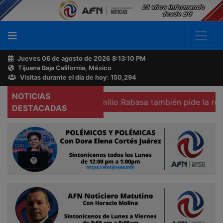
Jueves 06 de agosto de 2026
8:13:11 PM
Tijuana Baja California, México
Buscador
Visitas durante el día de hoy: 150,294
NOTICIAS
icali
Colegio Emilio Rabasa también pide la renuncia de 
Acerca
DESTACADAS
de
AFN
Ventas
y
Contacto
Reportero