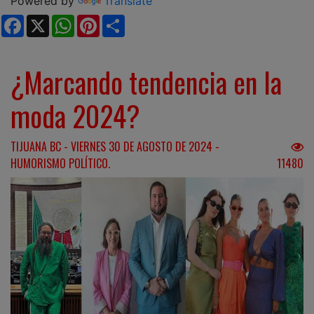
Powered by
Translate
Facebook
X
WhatsApp
Pinterest
Share
¿Marcando tendencia en la
moda 2024?
TIJUANA BC - VIERNES 30 DE AGOSTO DE 2024 -
HUMORISMO POLÍTICO.
11480