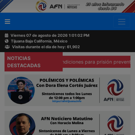
Viernes 07 de agosto de 2026
1:01:03 PM
Tijuana Baja California, México
Buscador
Visitas durante el día de hoy: 61,902
NOTICIAS
a que existen condiciones para prisión preventiva domicili
Acerca
DESTACADAS
de
AFN
Ventas
y
Contacto
Reportero