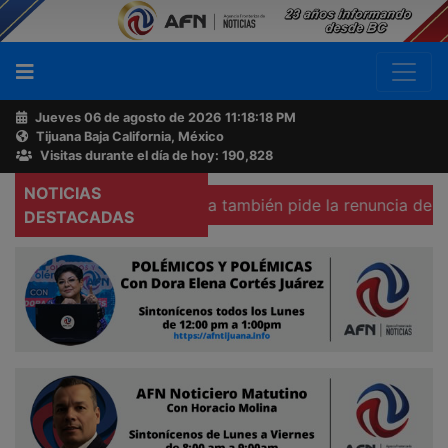
Jueves 06 de agosto de 2026
11:18:19 PM
Tijuana Baja California, México
Buscador
Visitas durante el día de hoy: 190,828
NOTICIAS
Colegio Emilio Rabasa también pide la renuncia de la fiscal
Acerca
DESTACADAS
de
AFN
Ventas
y
Contacto
Reportero