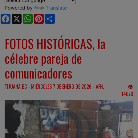
Powered by
Translate
Facebook
X
WhatsApp
Pinterest
Share
FOTOS HISTÓRICAS, la
célebre pareja de
comunicadores
TIJUANA BC - MIÉRCOLES 7 DE ENERO DE 2026 - AFN.
14670