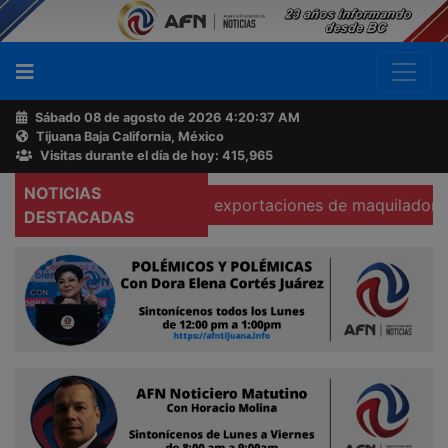
Sábado 08 de agosto de 2026
4:20:38 AM
Tijuana Baja California, México
Buscador
Visitas durante el día de hoy: 415,965
NOTICIAS
Se hunden 37% exportaciones de maquiladoras en Tec
Acerca
DESTACADAS
de
AFN
Ventas
y
Contacto
Reportero