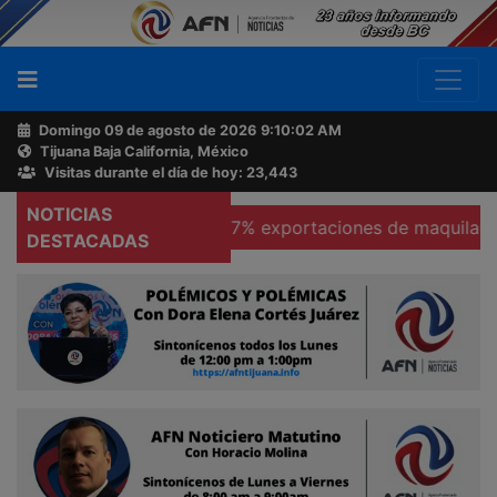
Domingo 09 de agosto de 2026
9:10:03 AM
Tijuana Baja California, México
Buscador
Visitas durante el día de hoy: 23,443
NOTICIAS
cas
Se hunden 37% exportaciones de maquiladoras en T
Acerca
DESTACADAS
de
AFN
Ventas
y
Contacto
Reportero