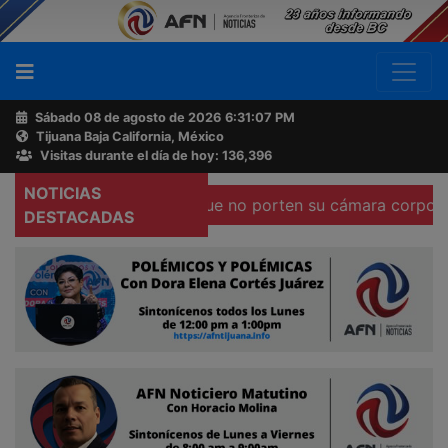
Sábado 08 de agosto de 2026
6:31:07 PM
Tijuana Baja California, México
Buscador
Visitas durante el día de hoy: 136,396
NOTICIAS
a contra policías que no porten su cámara corporal
Loca
Acerca
DESTACADAS
de
AFN
Ventas
y
Contacto
Reportero