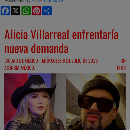
Powered by
Translate
Facebook
X
WhatsApp
Pinterest
Share
Alicia Villarreal enfrentaría
nueva demanda
CIUDAD DE MÉXICO - MIÉRCOLES 8 DE JULIO DE 2026 -
AGENCIA MÉXICO.
1403