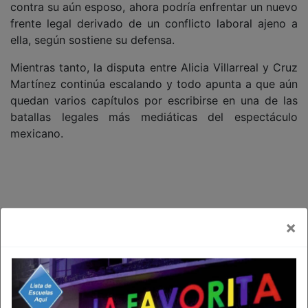
contra su aún esposo, ahora podría enfrentar un nuevo
frente legal derivado de un conflicto laboral ajeno a
ella, según sostiene su defensa.
Mientras tanto, la disputa entre Alicia Villarreal y Cruz
Martínez continúa escalando y todo apunta a que aún
quedan varios capítulos por escribirse en una de las
batallas legales más mediáticas del espectáculo
mexicano.
×