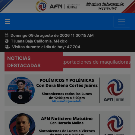
Domingo 09 de agosto de 2026
11:30:16 AM
Tijuana Baja California, México
Buscador
Visitas durante el día de hoy: 47,704
NOTICIAS
Se hunden 37% exportaciones de maquiladoras en Tecate
Acerca
DESTACADAS
de
AFN
Ventas
y
Contacto
Reportero