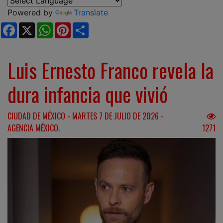
Powered by
Translate
Facebook
X
WhatsApp
Pinterest
Share
Luis Ernesto Franco revela la
dura infancia que vivió
CIUDAD DE MÉXICO - MARTES 7 DE JULIO DE 2026 -
AGENCIA MÉXICO.
1271