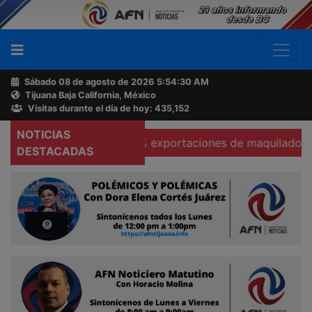
Sábado 08 de agosto de 2026
5:54:31 AM
Tijuana Baja California, México
Buscador
Visitas durante el día de hoy: 435,152
NOTICIAS
Se hunden 37% exportaciones de maquiladoras en Teca
Acerca
DESTACADAS
de
AFN
Ventas
y
Contacto
Reportero