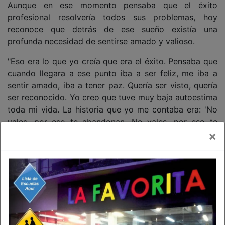
Aunque en ese momento pensaba que el éxito
profesional resolvería todos sus problemas, hoy
reconoce que detrás de ese sueño existía una
profunda necesidad de sentirse amado y valioso.
"Eso era lo que yo creía que era el éxito. Pensaba que
cuando llegara a ese punto iba a ser feliz, me iba a
sentir amado, iba a tener paz. Quería ser visto, quería
ser reconocido. Yo creo que tuve muy baja autoestima
toda mi vida. La historia que yo me contaba era: 'No
vales, por eso te abandonan. No vales, por eso te
×
dejan. No vales, por eso te traicionan'".
Como parte de su proceso de sanación, Luis Ernesto
Franco aseguró que con el paso de los años logró
perdonar a sus padres y comprender las
circunstancias que enfrentaban cuando nació. El actor
afirmó que hacer las paces con ellos antes de su
fallecimiento le permitió dejar atrás el resentimiento y