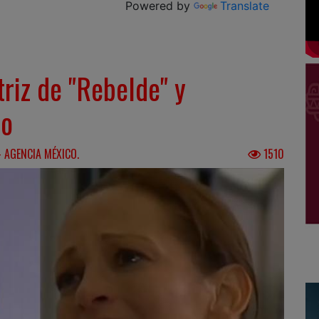
Powered by
Translate
triz de "Rebelde" y
no
- AGENCIA MÉXICO.
1510