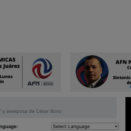
de" y exesposa de César Bono
anguage: