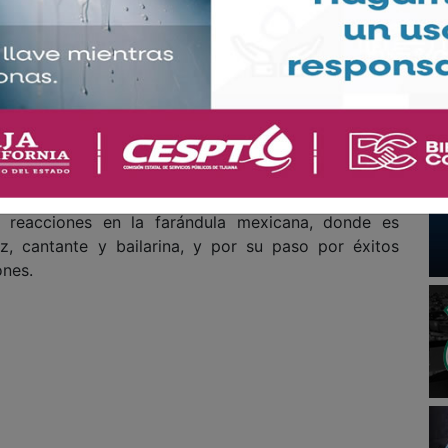
er matrimonio tuve dos hijas mujeres, ayer murió la
za: “Me dolió, como me está doliendo ahorita”.
dos aproximadamente 13 años y tuvieron dos hijas en
ro Vigil). La pareja se separó hace varias décadas,
o padres.
sa de su fallecimiento ni se ha informado si había
ones recientes.
 reacciones en la farándula mexicana, donde es
z, cantante y bailarina, y por su paso por éxitos
ones.