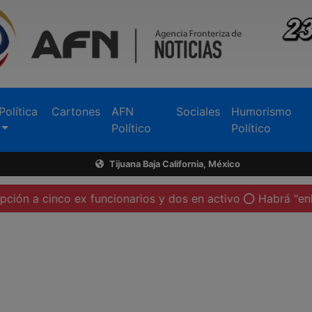
Política
Cartones
AFN
Sociales
Humorismo
Político
Político
Tijuana Baja California, México
o ex funcionarios y dos en activo
Habrá "enlaces de gén