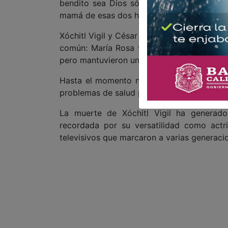
bendito sea Dios sólo fueron dos. El prim
mamá de esas dos hijas”. Agregó con triste
Xóchitl Vigil y César Bono estuvieron casa
común: María Rosa y María Sol (Sol Queijei
pero mantuvieron una relación cordial com
Hasta el momento no se ha revelado la cau
problemas de salud previos o hospitalizaci
La muerte de Xóchitl Vigil ha generado
recordada por su versatilidad como actri
televisivos que marcaron a varias generaci