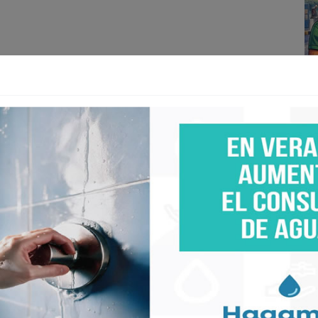
A+
A-
AGENCIA MÉXICO).- La actriz mexicana Xóchitl
ernández, la madre de Lupita (Maite Perroni) en la
 mayo de 2026 a los 73 años de edad.
e 1952) inició su carrera en la década de los 70 y
 de la televisión mexicana. Además de su rol en
co de Clase 406, Alguna vez tendremos alas, Mujer,
ntil Plaza Sésamo (donde interpretó a Mercedes en
s fue en la comedia Hogar Dulce Hogar (1982-1984),
sar Bono y una de sus hijas.
ó la noticia este martes 5 de mayo de 2026 en una
ó visiblemente afectado: “Yo me casé dos veces,