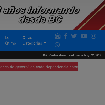
Lo
Otras
último
Categorías
Visitas durante el día de hoy: 21,909
ero" en cada dependencia estatal, anuncian
Participa Bu