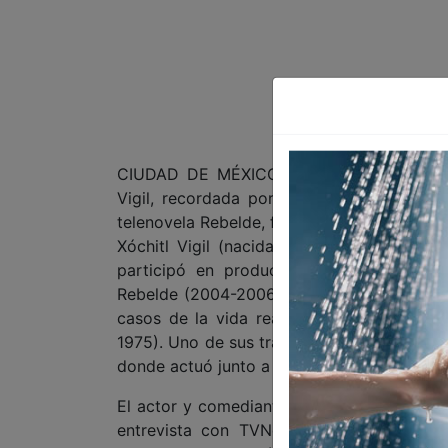
CIUDAD DE MÉXICO 6 DE MAYO DE 2026 (
Vigil, recordada por interpretar a Rosa F
telenovela Rebelde, falleció el lunes 4 de
Xóchitl Vigil (nacida el 3 de diciembre d
participó en producciones emblemáticas
Rebelde (2004-2006), formó parte del elen
casos de la vida real y el programa infa
1975). Uno de sus trabajos más recordado
donde actuó junto a su entonces esposo Cé
El actor y comediante César Bono confirm
entrevista con TVNotas, donde se mostr