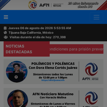
Jueves 06 de agosto de 2026
5:53:56 AM
Tijuana Baja California, México
Buscador
Visitas durante el día de hoy: 270,398
NOTICIAS
ma que existen condiciones para prisión preventiva domici
Acerca
DESTACADAS
de
AFN
Ventas
y
Contacto
Reportero