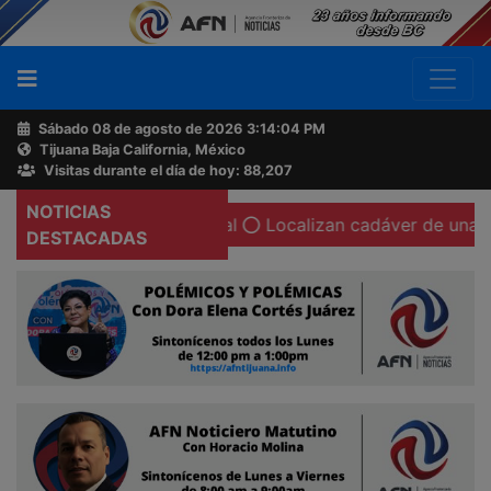
Sábado 08 de agosto de 2026
3:14:05 PM
Tijuana Baja California, México
Buscador
Visitas durante el día de hoy: 88,207
NOTICIAS
n su cámara corporal
Localizan cadáver de una mujer cal
Acerca
DESTACADAS
de
AFN
Ventas
y
Contacto
Reportero