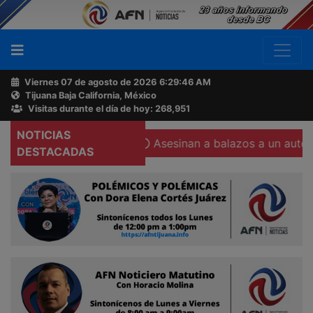
Viernes 07 de agosto de 2026
6:29:47 AM
Tijuana Baja California, México
Buscador
Visitas durante el día de hoy: 268,951
NOTICIAS
 del Papa al país
Asesinan a balazos a un automovilista e
Acerca
DESTACADAS
de
AFN
Ventas
y
Contacto
Reportero