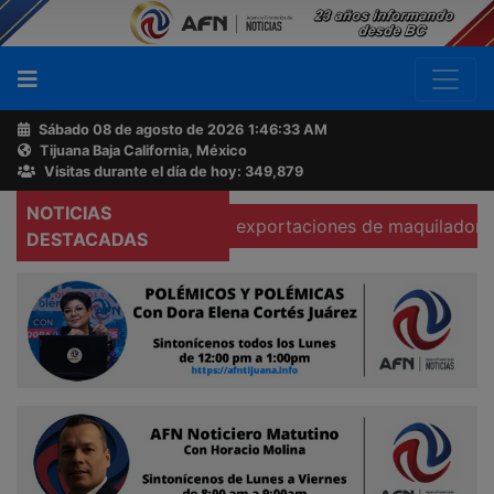
Sábado 08 de agosto de 2026
1:46:34 AM
Tijuana Baja California, México
Buscador
Visitas durante el día de hoy: 349,879
NOTICIAS
Se hunden 37% exportaciones de maquiladoras en Teca
Acerca
DESTACADAS
de
AFN
Ventas
y
Contacto
Reportero