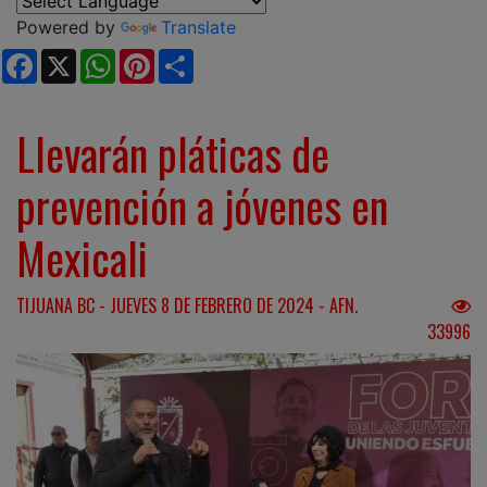
Powered by
Translate
Facebook
X
WhatsApp
Pinterest
Share
Llevarán pláticas de
prevención a jóvenes en
Mexicali
TIJUANA BC - JUEVES 8 DE FEBRERO DE 2024 - AFN.
33996