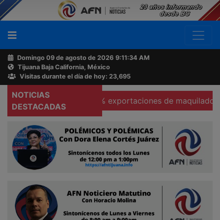
Domingo 09 de agosto de 2026
9:11:35 AM
Tijuana Baja California, México
Buscador
Visitas durante el día de hoy: 23,695
NOTICIAS
s
Se hunden 37% exportaciones de maquiladoras en Tec
Acerca
DESTACADAS
de
AFN
Ventas
y
Contacto
Reportero