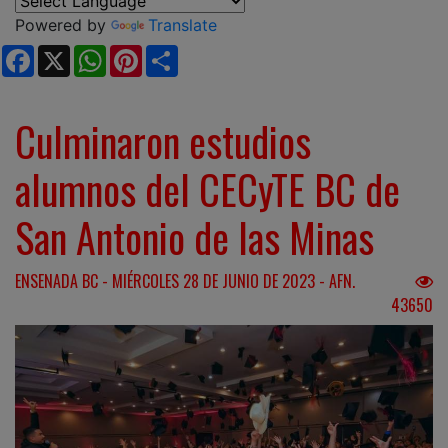
Powered by
Translate
Facebook
X
WhatsApp
Pinterest
Share
Culminaron estudios
alumnos del CECyTE BC de
San Antonio de las Minas
ENSENADA BC - MIÉRCOLES 28 DE JUNIO DE 2023 - AFN.
43650