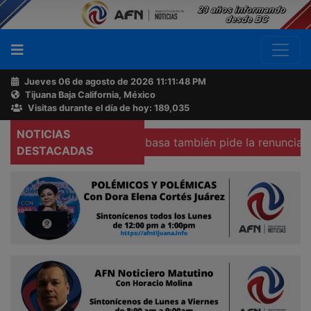
Jueves 06 de agosto de 2026
11:11:49 PM
Tijuana Baja California, México
Buscador
Visitas durante el día de hoy: 189,035
NOTICIAS
Colegio Emilio Rabasa también pide la renuncia de la fisca
Acerca
DESTACADAS
de
AFN
Ventas
y
Contacto
Reportero