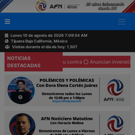
Lunes 10 de agosto de 2026
7:09:55 AM
Tijuana Baja California, México
Buscador
Visitas durante el día de hoy: 1,507
NOTICIAS
a y mediática en su contra
Anuncian inversión china po
Acerca
DESTACADAS
de
AFN
Ventas
y
Contacto
Reportero