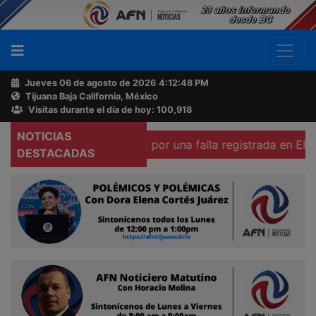
Jueves 06 de agosto de 2026
4:12:49 PM
Tijuana Baja California, México
Buscador
Visitas durante el día de hoy: 100,918
NOTICIAS
n varias colonias por una falla registrada en El Carrizo
Acerca
DESTACADAS
de
AFN
Ventas
y
Contacto
Reportero