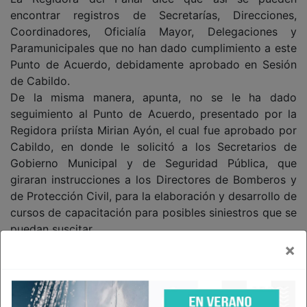
encontrar registros de Secretarías, Direcciones,
Coordinadores, Oficialía Mayor, Delegaciones y
Paramunicipales que no han dado cumplimiento a este
Punto de Acuerdo, debidamente aprobado en Sesión
de Cabildo.
De la misma manera, apunta, no se le ha dado
seguimiento al Punto de Acuerdo, presentado por la
Regidora priísta Mirian Ayón, el cual fue aprobado por
Cabildo, en donde le solicitó a los Secretarios de
Gobierno Municipal y de Seguridad Pública, que
giraran instrucciones a los Directores de Bomberos y
de Protección Civil, para la elaboración y desarrollo de
cursos de capacitación para posibles siniestros que se
puedan suscitar.
×
¿Para qué hacerlo ? seguramente han de decir : “total,
después de que se ahogue el niño, tapamos el pozo”.