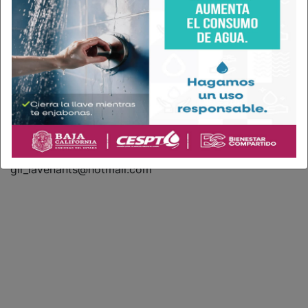
Najla, por su parte, presentó un Punto de Acuerdo,
aprobado en Cabildo, para institucionalizar el color
blanco como color oficial de las escuelas municipales.
Hasta la fecha, nadie sabe, ni supo nada. Por ello la
propuesta de verificar el cumplimiento de tales
acuerdos. Parecen simples detalles, incluso algunos
han de pensar que no tienen la mayor importancia,
pero no todos piensan lo mismo. Al menos no los
Regidores que las proponen. Podría decirse, que los
siguen ignorando.
gil_lavenants@hotmail.com