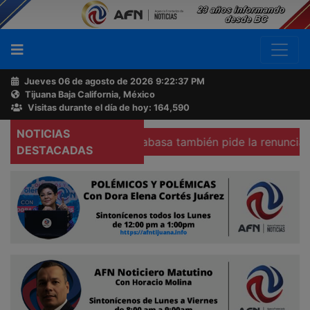
Jueves 06 de agosto de 2026
9:22:38 PM
Tijuana Baja California, México
Buscador
Visitas durante el día de hoy: 164,590
NOTICIAS
Colegio Emilio Rabasa también pide la renuncia de la fis
Acerca
DESTACADAS
de
AFN
Ventas
y
Contacto
Reportero