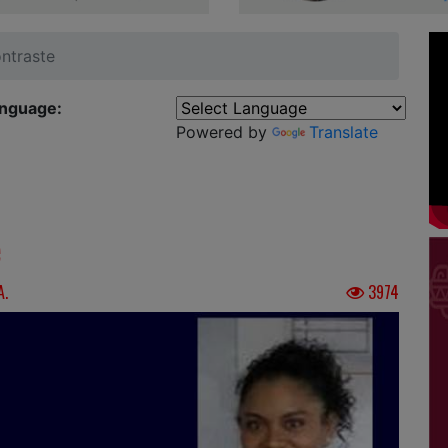
ontraste
anguage:
Powered by
Translate
e
A.
3974