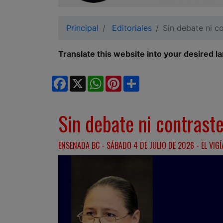
Ciudadano
Principal
Editoriales
Sin debate ni c
Translate this website into your desired l
Facebook
X
WhatsApp
Pinterest
Share
Sin debate ni contrast
ENSENADA BC - SÁBADO 4 DE JULIO DE 2026 - EL VIGÍ