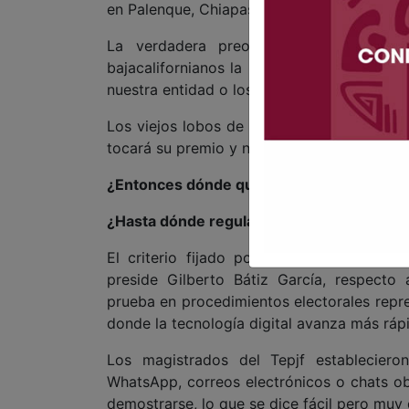
en Palenque, Chiapas… ¿o alguien lo duda?
La verdadera preocupación es saber
bajacalifornianos la imposición… perdón ot
nuestra entidad o los municipios se utili
Los viejos lobos de mar de la política dirá
tocará su premio y nadie quedará desamparad
¿Entonces dónde quedó eso de que no so
¿Hasta dónde regular?
El criterio fijado por el Tribunal Elector
preside Gilberto Bátiz García, respecto
prueba en procedimientos electorales repr
donde la tecnología digital avanza más rápid
Los magistrados del Tepjf establecier
WhatsApp, correos electrónicos o chats ob
demostrarse, lo que se dice fácil pero muy di