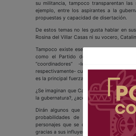
su militancia, tampoco transparentan la
ejemplo, entre los aspirantes a la gubern
propuestas y capacidad de disertación.
De estos temas no les gusta hablar en sus
Rosina del Villar Casas ni su vocero, Catal
Tampoco existe ese tipo de apertura en la
como el Partido del Trabajo (PT) y Pa
“coordinadores” -léase Montserrat 
respectivamente- curiosamente no se sujet
es la principal fuerza política.
¿Se imaginan que Caballero o Ramos “ganar
la gubernatura?, ¿aceptarían sin protestar 
Dirán algunos que un escenario de este
probabilidades de que se convierta en 
personajes que se consideraban sin posib
gracias a sus influyentes padrinos polític