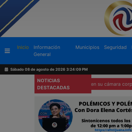
Buscador
(current)
Inicio
Información
Municipios
Seguridad
General
Acerca
de
Sábado 08 de agosto de 2026
3:24:11 PM
AFN
NOTICIAS
a contra policías que no porten su cámara corporal
Loca
DESTACADAS
Ventas
y
Contacto
Reportero