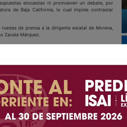
s supuestas encuestas ni promueven un debate, por
atura de Baja California, lo cual impide contrastar
 ruedas de prensa a la dirigente estatal de Morena,
ino Zavala Márquez.
s franquicias familiares… perdón, aliados a Morena
rtido Verde Ecologista de México (PVEM), cuyos
Caballero Ramírez y Jorge Ramos Hernández,
an a las reglas que establece Morena, que se supone
a” la encuesta y algunos de ellos fuera postulado a
los “auténticos” morenitas?
 tipo es una fantasiosa especulación con escasas
realidad, pero la historia reciente confirma que
ilidades ni trayectoria de repente se encumbraron
os que operan en la Ciudad de México y ahora también