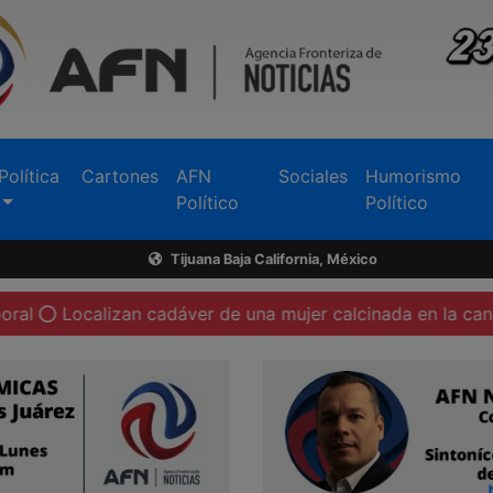
Política
Cartones
AFN
Sociales
Humorismo
Político
Político
Tijuana Baja California, México
lizan cadáver de una mujer calcinada en la canalización