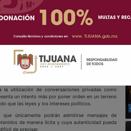
 a cambio de qué y cuánto les costará a los
ra vez, la designación del coordinador-candidato si
zan como moneda de cambio.
n que con tantas posiciones por repartir a todos les
o, al más viejo estilo priista.
mos iguales?
al del Poder Judicial de la Federación (Tepjf), que
 a la utilización de conversaciones privadas como
esenta un intento más por poner orden en un terreno
o que las leyes y los intereses políticos.
on que únicamente podrán admitirse mensajes de
tenidos de manera lícita y cuya autenticidad pueda
fícil de precisar.