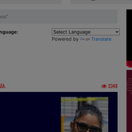
nos"
anguage:
Powered by
Translate
ÍA.
3348