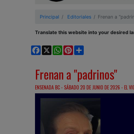
Ciudadano
Principal
Editoriales
Frenan a "padri
Translate this website into your desired l
Facebook
X
WhatsApp
Pinterest
Share
Frenan a "padrinos"
ENSENADA BC - SÁBADO 20 DE JUNIO DE 2026 - EL VIG