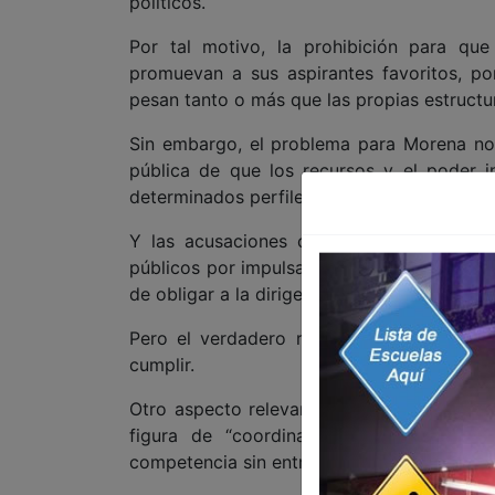
políticos.
Por tal motivo, la prohibición para que 
promuevan a sus aspirantes favoritos, p
pesan tanto o más que las propias estructur
Sin embargo, el problema para Morena no 
pública de que los recursos y el poder in
determinados perfiles.
Y las acusaciones contra mandatarios esta
públicos por impulsar a sus “ahijados” polí
de obligar a la dirigencia a establecer regl
Pero el verdadero reto no será redactar c
cumplir.
Otro aspecto relevante es que el proceso 
figura de “coordinadores de comités d
competencia sin entrar formalmente en los 