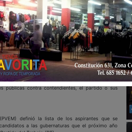
con posibles investigaciones o antecedentes de los
de control político y de responsabilidad pública; no
dan principalmente de declaraciones de buena fe y
efectividad seguirán presentes.
do para quienes aspiran a la candidatura a las 17
l 2027 se advierte que la comisión nacional de
 se respetan las reglas.
licación de encuestas ni resultados, los aspirantes
 semanas o meses.
algunos estados entre los grupos, Morena también
s públicas contra contendientes, el partido o sus
(PVEM) definió la lista de los aspirantes que se
s candidatos a las gubernaturas que el próximo año