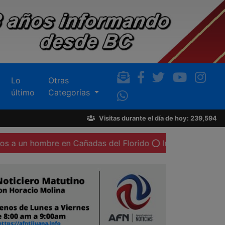
Lo
Otras
último
Categorías
Visitas durante el día de hoy: 239,594
re en Cañadas del Florido
Inició la Jornada Nacional de