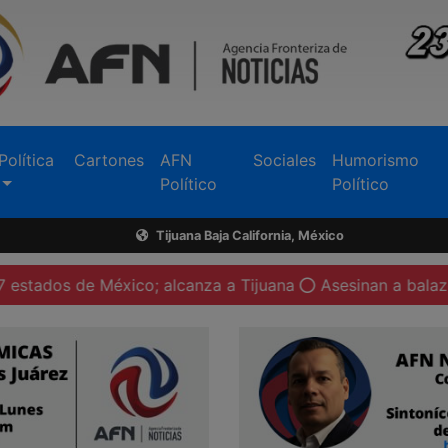
Política
Cartones
AFN
Sociales
Humorismo
Político
Político
Tijuana Baja California, México
México; alcanza a Tijuana
Asesinan a balazos a un homb