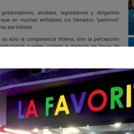
gobernadores, alcaldes, legisladores y dirigentes
orque en muchas entidades los llamados “padrinos”
as partidistas.
es sólo la competencia interna, sino la percepción
stitucional pueden inclinar la balanza en favor de
tales, legisladores federales y altos funcionarios
ticos se han multiplicado en varios estados, al grado
as más estrictas y advertir posibles sanciones.
onvocatorias ni emitir advertencias, sino hacerlas
arrancará con varios meses de anticipación bajo la
e la 4T”, una fórmula que permite adelantar la
tiempos electorales.