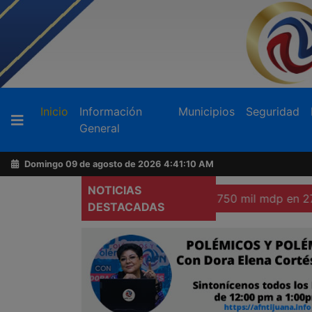
Buscador
(current)
Inicio
Información
Municipios
Seguridad
General
Acerca
de
Domingo 09 de agosto de 2026
4:41:12 AM
AFN
NOTICIAS
nuncian inversión china por 750 mil mdp en 27 estados de 
DESTACADAS
Ventas
y
Contacto
Reportero