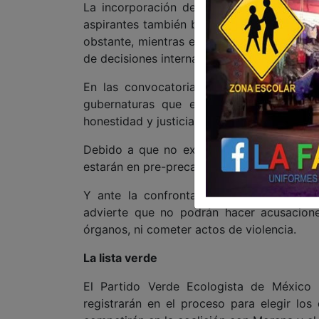
La incorporación de filtros relacionados 
aspirantes también busca enviar una señal 
obstante, mientras esos mecanismos depen
de decisiones internas, las dudas sobre su 
En las convocatorias que emitió el parti
gubernaturas que estarán en juego en e
honestidad y justicia actuará de oficio si no
Debido a que no existen fechas para la ap
estarán en pre-precampaña durante varias
Y ante la confrontación que existe en 
advierte que no podrán hacer acusacione
órganos, ni cometer actos de violencia.
La lista verde
El Partido Verde Ecologista de México 
registrarán en el proceso para elegir lo