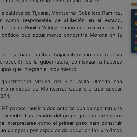
mental está en marcha desde el año pasado.
 alcaldesa de Tijuana, Montserrat Caballero Ramírez,
ón como responsable de afiliación en el estado,
dor Jaime Bonilla Valdez, confirma el reacomodo de
o político que actualmente concentra Morena en la
l escenario político bajacaliforniano con relativa
enovación de la gubernatura, comienzan a hacerse
 grupos que integran el movimiento.
 gobernadora Marina del Pilar Ávila Olmeda son
onformidades de Montserrat Caballero tras quedar
2024.
al PT parece reunir a dos actores que comparten una
ticamente distanciados del grupo gobernante dentro
e interpretarse como el primer paso para construir
sque competir por espacios de poder en los próximos