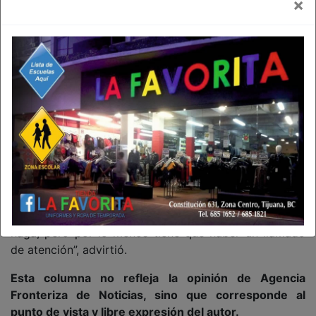
×
“Obviamente no representa el sentir del Gobierno de
México, que más allá de una opinión personal sobre
alguien, es representante del Gobierno y nosotros
tenemos que ser respetuosos con el presidente de los
Estados Unidos”, sostuvo.
Respecto a una posible sanción, Sheinbaum indicó que
primero deberá revisarse el caso y determinar si
corresponde la intervención de otras instancias.
“Vamos a ver, porque hay que revisar. Que la llame,
que lo vea la secretaria de Bienestar y, si es necesaria
la revisión de la Secretaría Anticorrupción, que se
haga, pero por lo menos tiene que haber un llamado
de atención”, advirtió.
Esta columna no refleja la opinión de Agencia
Fronteriza de Noticias, sino que corresponde al
punto de vista y libre expresión del autor.