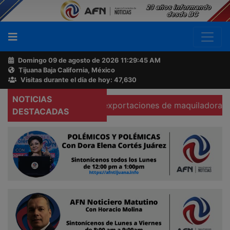
Domingo 09 de agosto de 2026
11:29:46 AM
Tijuana Baja California, México
Buscador
Visitas durante el día de hoy: 47,630
NOTICIAS
Se hunden 37% exportaciones de maquiladoras en Tecate
Acerca
DESTACADAS
de
AFN
Ventas
y
Contacto
Reportero