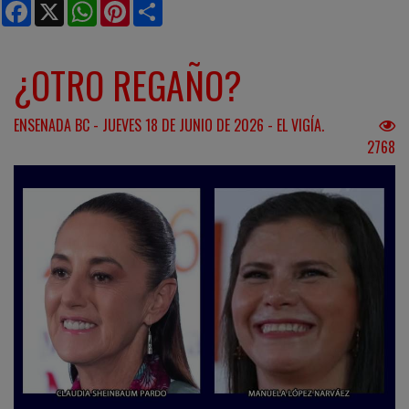
Facebook
X
WhatsApp
Pinterest
Share
¿OTRO REGAÑO?
ENSENADA BC - JUEVES 18 DE JUNIO DE 2026 - EL VIGÍA.
2768