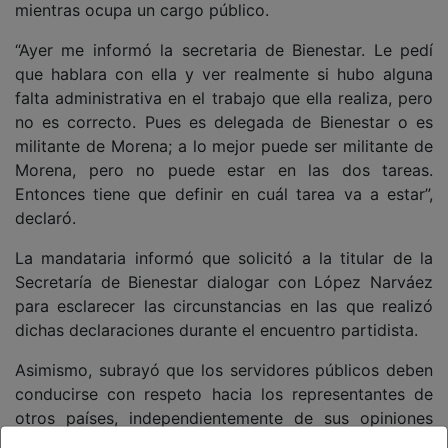
mientras ocupa un cargo público.
“Ayer me informó la secretaria de Bienestar. Le pedí
que hablara con ella y ver realmente si hubo alguna
falta administrativa en el trabajo que ella realiza, pero
no es correcto. Pues es delegada de Bienestar o es
militante de Morena; a lo mejor puede ser militante de
Morena, pero no puede estar en las dos tareas.
Entonces tiene que definir en cuál tarea va a estar”,
declaró.
La mandataria informó que solicitó a la titular de la
Secretaría de Bienestar dialogar con López Narváez
para esclarecer las circunstancias en las que realizó
dichas declaraciones durante el encuentro partidista.
Asimismo, subrayó que los servidores públicos deben
conducirse con respeto hacia los representantes de
otros países, independientemente de sus opiniones
personales.