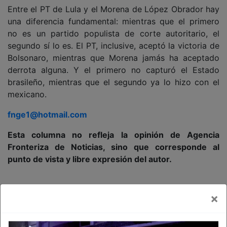
Entre el PT de Lula y el Morena de López Obrador hay
una diferencia fundamental: mientras que el primero
no es un partido populista de corte autoritario, el
segundo sí lo es. El PT, inclusive, aceptó la victoria de
Bolsonaro, mientras que Morena jamás ha aceptado
derrota alguna. Y el primero no capturó el Estado
brasileño, mientras que el segundo ya lo hizo con el
mexicano.
fnge1@hotmail.com
Esta columna no refleja la opinión de Agencia
Fronteriza de Noticias, sino que corresponde al
punto de vista y libre expresión del autor.
×