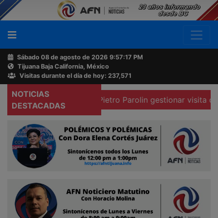
Sábado 08 de agosto de 2026
9:57:18 PM
Tijuana Baja California, México
Buscador
Visitas durante el día de hoy: 237,571
NOTICIAS
ado Mexicano a Pietro Parolin gestionar visita del Papa al 
Acerca
DESTACADAS
de
AFN
Ventas
y
Contacto
Reportero