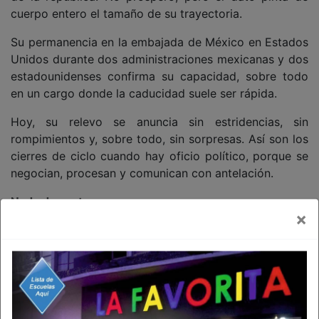
cuerpo entero el tamaño de su trayectoria.
Su permanencia en la embajada de México en Estados
Unidos durante dos administraciones mexicanas y dos
estadounidenses confirma su capacidad, sobre todo
en un cargo donde la caducidad suele ser rápida.
Hoy, su relevo se anuncia sin estridencias, sin
rompimientos y, sobre todo, sin sorpresas. Así son los
cierres de ciclo cuando hay oficio político, porque se
negocian, procesan y comunican con antelación.
Nada de portazos.
×
¿Es el ocaso? En política, retirarse de un cargo no
siempre significa salir de escena. Y menos para
alguien que ha sabido mantenerse vigente en distintas
épocas, sistemas y estilos de gobierno.
Por lo pronto, a sus 71 años, Moctezuma Barragán se