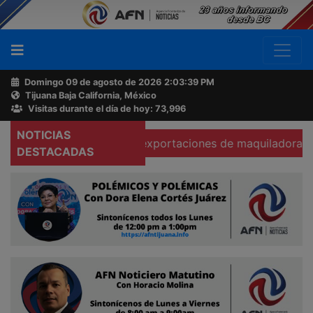
Domingo 09 de agosto de 2026
2:03:40 PM
Tijuana Baja California, México
Buscador
Visitas durante el día de hoy: 73,996
NOTICIAS
Se hunden 37% exportaciones de maquiladoras en Tecate
Acerca
DESTACADAS
de
AFN
Ventas
y
Contacto
Reportero