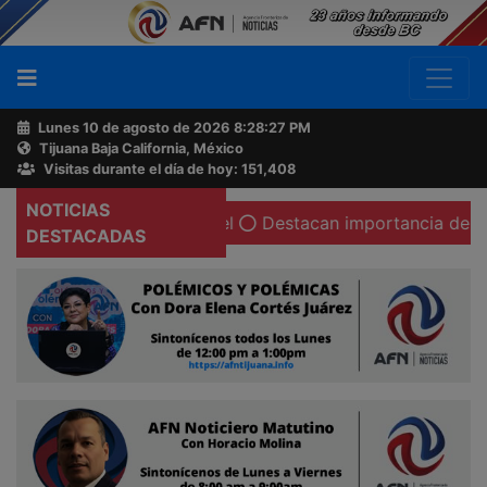
Lunes 10 de agosto de 2026
8:28:28 PM
Tijuana Baja California, México
Buscador
Visitas durante el día de hoy: 151,408
NOTICIAS
s y Juan Luis Curiel
Destacan importancia de la vacuna
Acerca
DESTACADAS
de
AFN
Ventas
y
Contacto
Reportero