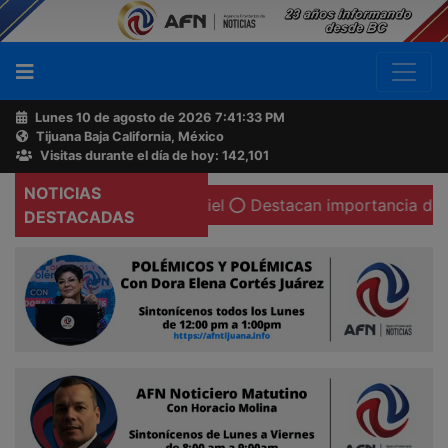
Lunes 10 de agosto de 2026
7:41:34 PM
Tijuana Baja California, México
Buscador
Visitas durante el día de hoy: 142,101
NOTICIAS
dés y Juan Luis Curiel
Destacan importancia de la vacun
Acerca
DESTACADAS
de
AFN
Ventas
y
Contacto
Reportero