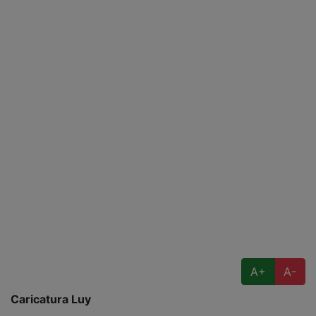
A+
A-
Caricatura Luy