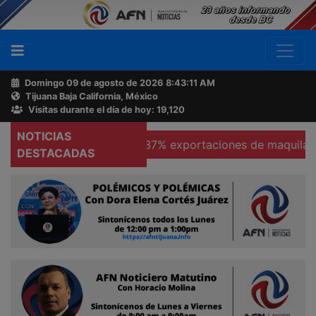
Domingo 09 de agosto de 2026
8:43:11 AM
Tijuana Baja California, México
Buscador
Visitas durante el día de hoy: 19,120
NOTICIAS
icas
Se hunden 37% exportaciones de maquiladoras en 
Acerca
DESTACADAS
de
AFN
Ventas
y
Contacto
Reportero