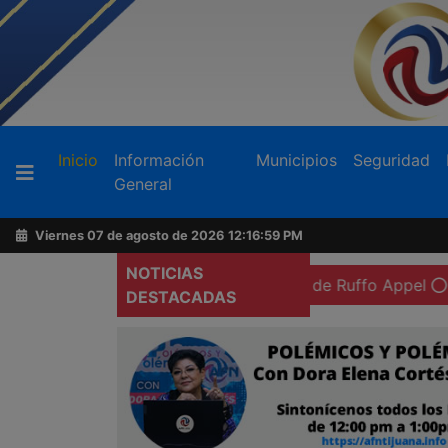
Buscador
(current)
Inicio
Información
Municipios
Seguridad
General
Acerca
de
Viernes 07 de agosto de 2026
12:17:00 PM
AFN
NOTICIAS
 prisión preventiva domiciliaria de Ruffo Appel
Exigen 
DESTACADAS
Ventas
y
Contacto
Reportero