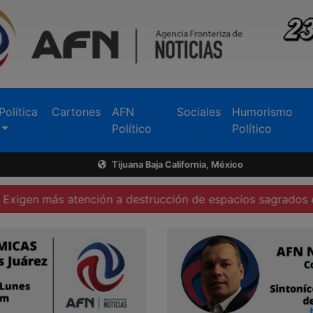
Política
Cartones
AFN
Sociales
Humorismo
Político
Político
Tijuana Baja California, México
más atención a destrucción de espacios sagrados en Tecat