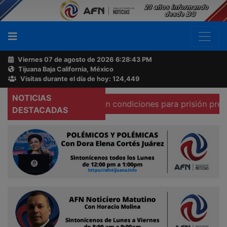
Viernes 07 de agosto de 2026
6:28:44 PM
Tijuana Baja California, México
Buscador
Visitas durante el día de hoy: 124,449
NOTICIAS
do afirma que existen condiciones para prisión preventiva 
Acerca
DESTACADAS
de
AFN
Ventas
y
Contacto
Reportero