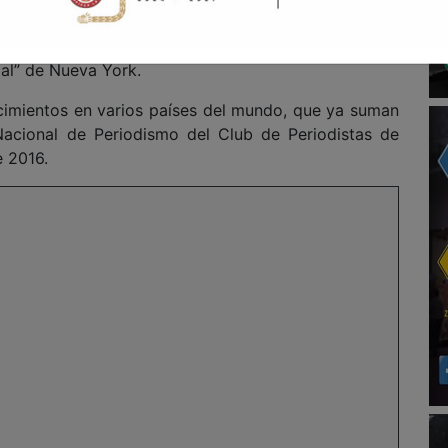
cia Mexicana de Caricaturistas y Dibujantes “Cardi”,
a Internacional “Dirección General del Mundo de las
ial” de Nueva York.
cimientos en varios países del mundo, que ya suman
acional de Periodismo del Club de Periodistas de
 2016.