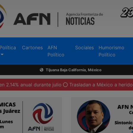
Política
Cartones
AFN
Sociales
Humorismo
Político
Político
Tijuana Baja California, México
nual durante julio
Trasladan a México a heridos por exp