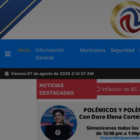
Buscador
(current)
Inicio
Información
Municipios
Seguridad
General
Acerca
de
Viernes 07 de agosto de 2026
2:14:38 AM
AFN
NOTICIAS
 espacios sagrados en Tecate
Inflación de BC en 2.14% a
DESTACADAS
Ventas
y
Contacto
Reportero