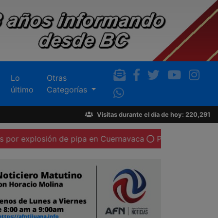
Lo
Otras
último
Categorías
Visitas durante el día de hoy: 220,291
losión de pipa en Cuernavaca
Procederá Sindicatura con