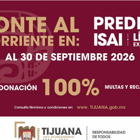
A+
A-
encia Internacional de Humor Gráfico “Luxa”, además