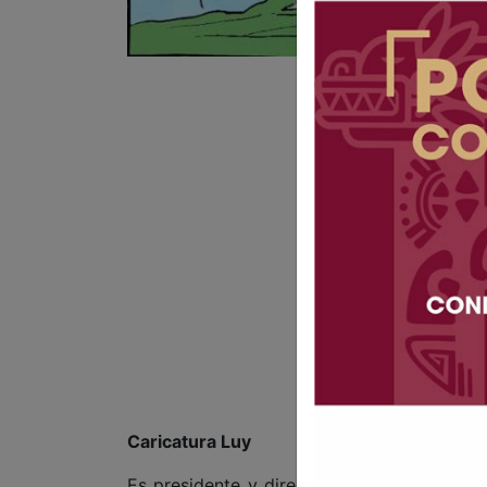
Caricatura Luy
Es presidente y director general de la Ag