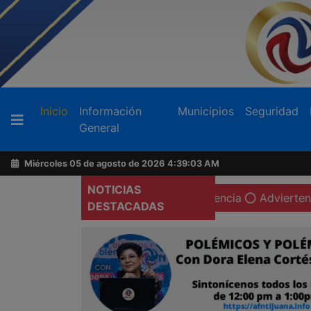
Buscador
(current)
Inicio
Información
Municipios
Seguridad
General
Acerca
de
Miércoles 05 de agosto de 2026
4:39:05 AM
AFN
NOTICIAS
n 25 mdd por "El Pelón" Valencia
Advierten de riesgos 
DESTACADAS
Ventas
y
Contacto
Reportero