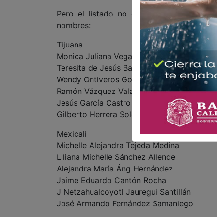
Pero el listado no queda solamente ahí,
nombres:
Tijuana
Monica Juliana Vega
Teresita de Jesús Balderas Beltrán
Wendy Ontiveros González
Ramón Vázquez Valadez
Jesús García Castro
Gilberto Herrera Solórzano
Mexicali
Michelle Alejandra Tejeda Medina
Liliana Michelle Sánchez Allende
Alejandra María Áng Hernández
Jaime Eduardo Cantón Rocha
J Netzahualcoyotl Jauregui Santillán
José Armando Fernández Samaniego