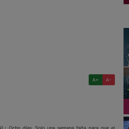
A+
A-
- Ocho días. Solo una semana falta para que el