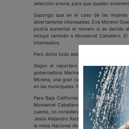
selección previa, para que queden solament
Supongo que en el caso de las mujeres
abiertamente interesadas: Eva Moreno Guerr
podría aumentar el número si se decide al
incluye también a Monserrat Caballero. El
interesados.
Pero dicho todo esto, vamos a lo que a mu
Según el reportero del barrio, algunos 
gobernadora Marina del Pilar Ávila Olmed
Morena, una gran cantidad de nombres par
en las municipales. No varían mucho de lo
Para Baja California habrían hecho llegar
Monserrat Caballero, Ismael Burgueño, A
cuenta, no consideran a Fernando Castro Tr
Jesús Alejandro Ruiz Uribe, lo que hablaría
la mesa Nacional de Morena.