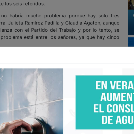
e los seis referidos.
 no habría mucho problema porque hay solo tres
a, Julieta Ramírez Padilla y Claudia Agatón, aunque
ianza con el Partido del Trabajo y por lo tanto, se
 problema está entre los señores, ya que hay cinco
chos importa.
conocidos morenistas, entre estos -obviamente- la
a, habrían enviado a la Comisión de Elecciones de
a ser considerados dentro de la Encuesta Estatal y
s que hemos estado mencionando una y otra vez.
 los nombres de Julieta Ramírez, Evangelina Moreno,
rmando Ayala y Jorge Ramos Hernández. Y si se dan
enti, Alfredo Álvarez Cárdenas, Claudia Agatón ni a
 de quiénes estarían poniendo estas identidades ante