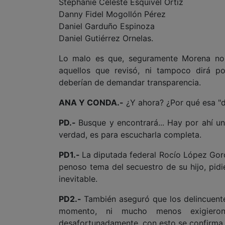
Stephanie Celeste Esquivel Ortiz
Danny Fidel Mogollón Pérez
Daniel Garduño Espinoza
Daniel Gutiérrez Ornelas.
Lo malo es que, seguramente Morena no
aquellos que revisó, ni tampoco dirá po
deberían de demandar transparencia.
ANA Y CONDA.-
¿Y ahora? ¿Por qué esa "d
PD.-
Busque y encontrará... Hay por ahí u
verdad, es para escucharla completa.
PD1.-
La diputada federal Rocío López Gor
penoso tema del secuestro de su hijo, pidi
inevitable.
PD2.-
También aseguró que los delincuente
momento, ni mucho menos exigiero
desafortunadamente, con esto se confirma 