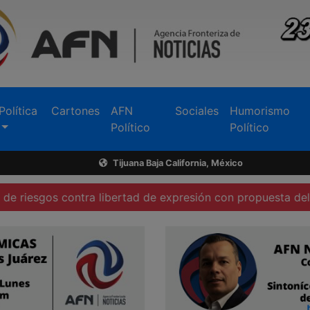
Política
Cartones
AFN
Sociales
Humorismo
Político
Político
Tijuana Baja California, México
contra libertad de expresión con propuesta del gobierno f