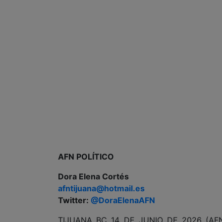
AFN POLÍTICO
Dora Elena Cortés
afntijuana@hotmail.es
Twitter:
@DoraElenaAFN
TIJUANA BC 14 DE JUNIO DE 2026 (AFN).