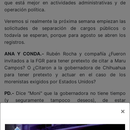
que está mejor en actividades administrativas y de
operación política.
Veremos si realmente la próxima semana empiezan las
solicitudes de separación de cargos públicos o
todavía se esperan, porque para agosto se abren los
registros.
ANA Y CONDA.-
Rubén Rocha y compañía ¿Fueron
invitados a la FGR para tener pretexto de citar a Maru
Campos? O ¿Citaron a la gobernadora de Chihuahua
para tener pretexto y actuar en el caso de los
morenistas exigidos por Estados Unidos?
PD.-
Dice "Moni" que la gobernadora no tiene tiempo
(y seguramente tampoco deseos), de estar
"amadrinando" a nadie, en estos momentos.
×
PD1.-
Por lo tanto afirma que no la está
"amadrinando", y que a ella (a Mónica) por el momento