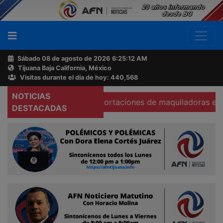
Sábado 08 de agosto de 2026
6:25:14 AM
Tijuana Baja California, México
Buscador
Visitas durante el día de hoy: 440,568
NOTICIAS
 hunden 37% exportaciones de maquiladoras en Tecate
Acerca
DESTACADAS
de
AFN
Ventas
y
Contacto
Reportero