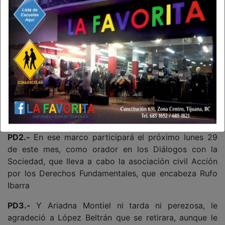
no le quita el sueño pensar en la alcaldía de Tijuana.
Tampoco le disgusta. ¿A quién le disgustaría? Revira
ella.
PD2.-
¿Qué tiene que estar haciendo la presidenta de
la República hablando sobre partidos y preferencias
electorales? ¿Qué no gobierna para todos?
PD1.-
Tal parece que ya concluyó su periodo
Christopher Teal como cónsul general de Estados
Unidos en Tijuana, por lo que ya se está despidiendo.
PD2.-
En ese marco participará el próximo lunes 29
de este mes, como orador en los Diálogos con la
Sociedad, que lleva a cabo la asociación civil Acción
por los Derechos Fundamentales, que encabeza Rufo
Ibarra
PD3.-
Y Ariadna Montiel ni tarda ni perezosa, le
agradeció a López Beltrán que se retirara, aunque le