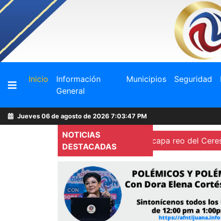
Buscador
(current)
Inicio
Información
Municipios
Seguridad
General
Acerca
de
Jueves 06 de agosto de 2026
7:03:48 PM
AFN
NOTICIAS
registrada en El Carrizo
Escapa reo del Cereso de Mexic
DESTACADAS
Ventas
y
Contacto
Reportero