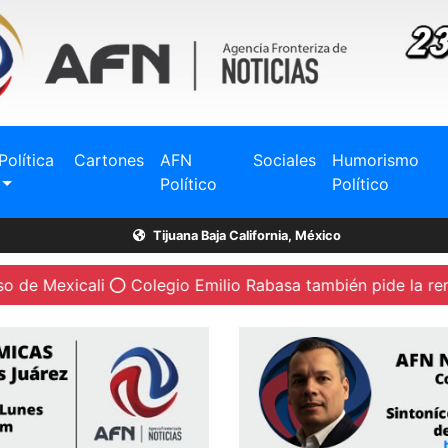
Política
Cartones
AFN
Sociales
Humorismo
Político
Político
Tijuana Baja California, México
ali
Colegio Emilio Rabasa también pide la renuncia de la