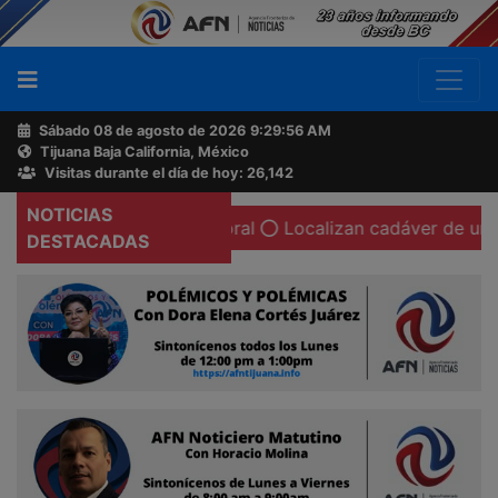
Sábado 08 de agosto de 2026
9:29:56 AM
Tijuana Baja California, México
Buscador
Visitas durante el día de hoy: 26,142
NOTICIAS
ten su cámara corporal
Localizan cadáver de una mujer c
Acerca
DESTACADAS
de
AFN
Ventas
y
Contacto
Reportero