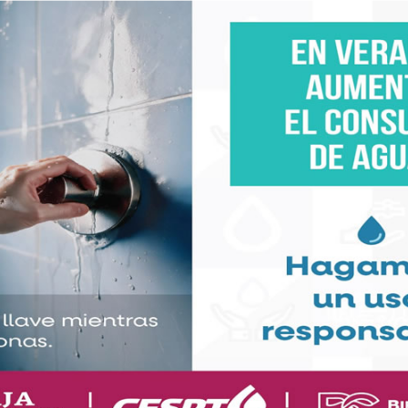
e por la Guía Michelin México”, que se realizará el 6
La Gran Fiesta”, evento de clausura programado para
iego.
llón de Baja California durante el “Grand Tasting”, el
nos, destilados y platillos representativos de la
cia de más de 11 mil personas y la participación de
r, Sabina Bandera, Marcelo Hisaki, Suzette Gresham
ames Beard Award” y exponentes de la gastronomía
a prensa que necesitas