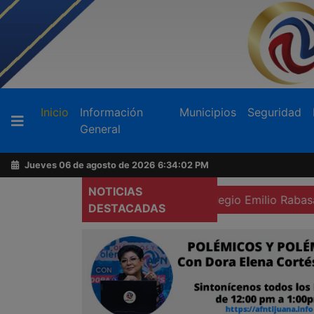
Buscador
(current)
Inicio
Información
Municipios
Seguridad
General
Acerca
de
Jueves 06 de agosto de 2026
6:34:04 PM
AFN
NOTICIAS
istrada en El Carrizo
Colegio Emilio Rabasa también pide
DESTACADAS
Ventas
y
Contacto
Reportero