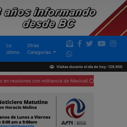
Lo
Otras
último
Categorías
Visitas durante el día de hoy: 129,950
 con militancia de Mexicali
Revela el PAN de Tijuana n