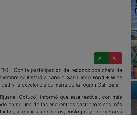
A+
A-
.- Con la participación de reconocidos chefs de
oviembre se llevará a cabo el San Diego Food + Wine
idad y la excelencia culinaria de la región Cali-Baja.
ijuana (Cotuco) informó que este festival, con más
idado como uno de los encuentros gastronómicos más
nidos, al reunir a cocineros, enólogos y productores
e México y Estados Unidos.
ciones, cenas colaborativas y catas de vino, además