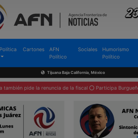
Política
Cartones
AFN
Sociales
Humorismo
Político
Político
Tijuana Baja California, México
 la renuncia de la fiscal
Participa Burgueño en reuniones