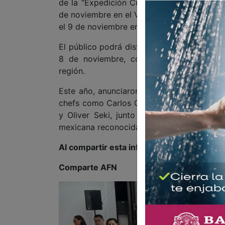
de la “Expedición Culinaria a Baja: Un Viaj
de noviembre en el Valle de Guadalupe, y “
el 9 de noviembre en Liberty Station, San D
El público podrá disfrutar también del Pabe
8 de noviembre, con degustaciones de vi
región.
Este año, anunciaron, se espera la asisten
chefs como Carlos Gaytán, Roberto Alcoce
y Oliver Seki, junto a ganadores del “J
mexicana reconocida por la Guía Michelin.
Al compartir esta información, apoyas a l
Comparte AFN