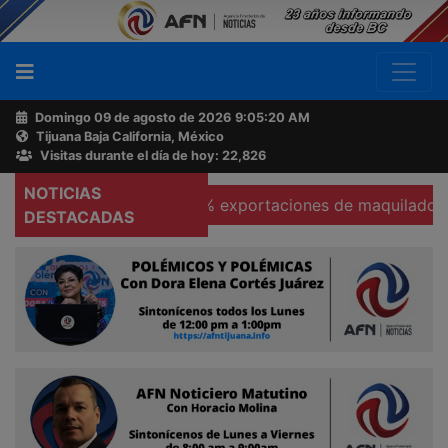
Domingo 09 de agosto de 2026
9:05:21 AM
Tijuana Baja California, México
Buscador
Visitas durante el día de hoy: 22,826
NOTICIAS
as
Se hunden 37% exportaciones de maquiladoras en Te
Acerca
DESTACADAS
de
AFN
Ventas
y
Contacto
Reportero