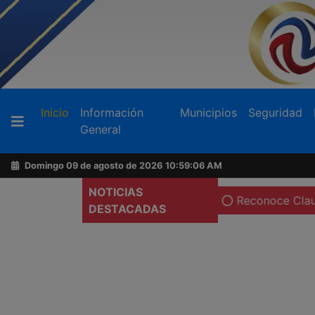
Buscador
(current)
Inicio
Información
Municipios
Seguridad
General
Acerca
de
Domingo 09 de agosto de 2026
10:59:08 AM
AFN
NOTICIAS
s de maquiladoras en Tecate
Reconoce Claudia Agatón v
DESTACADAS
Ventas
y
Contacto
Reportero