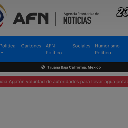
Política
Cartones
AFN
Sociales
Humorismo
Político
Político
Tijuana Baja California, México
oluntad de autoridades para llevar agua potable a San Vi