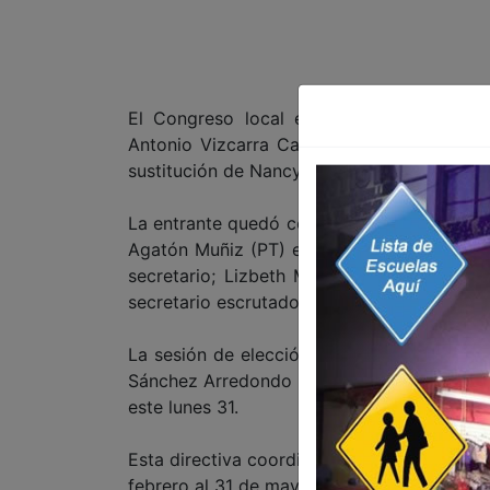
El Congreso local eligió al diputado del
Antonio Vizcarra Caliderón, como nuevo pre
sustitución de Nancy Guadalupe Sánchez.
La entrante quedó compuesta por Vizcarra
Agatón Muñiz (PT) en calidad de vicepresi
secretario; Lizbeth Mata Lozano (PAN) co
secretario escrutador.
La sesión de elección de la Mesa Directiv
Sánchez Arredondo (PRI) quien fungió como
este lunes 31.
Esta directiva coordinará los trabajos del 
febrero al 31 de mayo de este 2011.