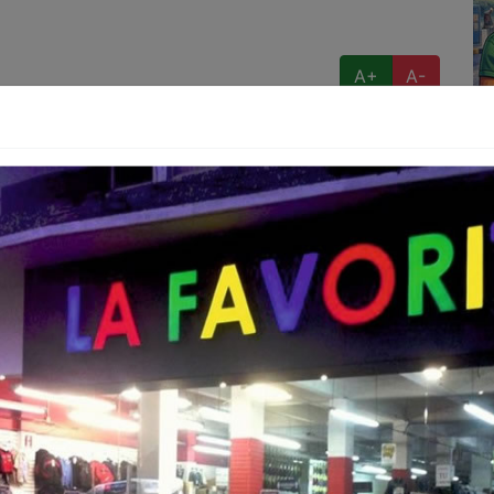
A+
A-
 Partido Estatal de Baja California (PEBC), Marco
sidente de la Directiva de la Legislatura local, en
 Calderón (PEBC) como presidente, Claudia Josefina
denta; Laurencio Dado Alatorre (PRI) en el cargo de
mo prosecretario, y Arcelia Galarza Villarino como
a estuvo presidida por la diputada Nancy Guadalupe
 presidenta desde el primero de octubre del 2010 a
segundo período ordinario de sesiones del primero de