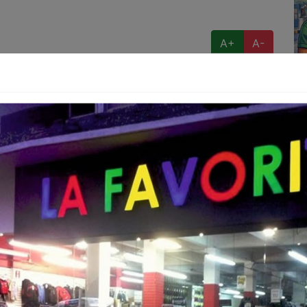
A+
A-
 hombre fue ejecutado a balazos la tarde de este
ras circulaba en un Chevrolet Cruze color blanco.
as 13:30 horas, mientras el individuo, cuya identidad
s, transitaba por la calle Jiquilpan.
el ahora occiso fue perseguido por los atacantes,
ra una vivienda en la calle Zacapu, donde recibió
a al instante.
tivo de seguridad con presencia de elementos de los
 periciales de la Fiscalía General del Estado (FGE)
a prensa que necesitas