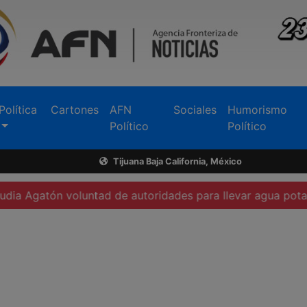
Política
Cartones
AFN
Sociales
Humorismo
Político
Político
Tijuana Baja California, México
luntad de autoridades para llevar agua potable a San Vic