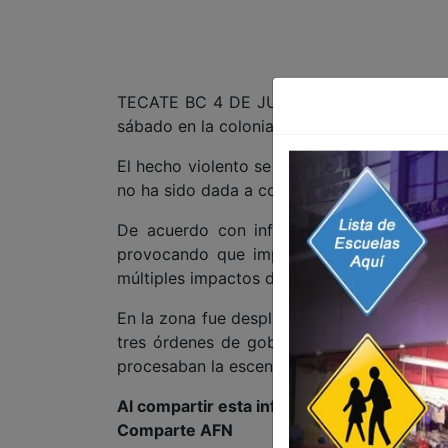
TECATE BC 4 DE JULIO DE 2026 (AFN).- Un
sábado en la colonia Lázaro Cárdenas mient
El hecho violento se reportó alrededor de l
no ha sido dada a conocer por las autoridade
De acuerdo con informes extraoficiales, 
provocando que impactara su unidad cont
múltiples impactos de bala, perdiendo la vid
En la zona fue desplegado un fuerte opera
tres órdenes de gobierno mientras agentes
procesaban la escena del crimen.
Al compartir esta información, apoyas a l
Comparte AFN