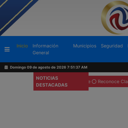
Buscador
(current)
Inicio
Información
Municipios
Seguridad
General
Acerca
de
Domingo 09 de agosto de 2026
7:51:39 AM
AFN
NOTICIAS
 de maquiladoras en Tecate
Reconoce Claudia Agatón vo
DESTACADAS
Ventas
y
Contacto
Reportero