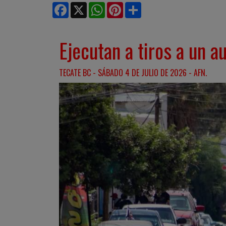
Facebook
X
WhatsApp
Pinterest
Share
Ejecutan a tiros a un a
TECATE BC - SÁBADO 4 DE JULIO DE 2026 - AFN.