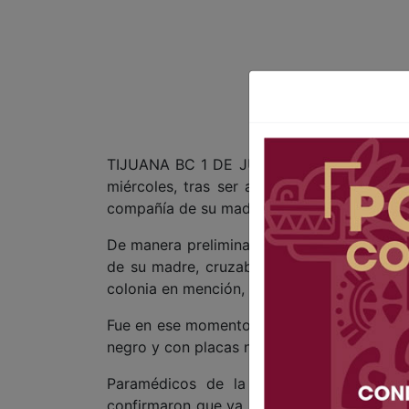
TIJUANA BC 1 DE JULIO DE 2026 (AFN).- U
miércoles, tras ser atropellada al intentar
compañía de su madre; la conductora del veh
De manera preliminar se dio a conocer que
de su madre, cruzaban por la intersección 
colonia en mención, tras bajar de una unida
Fue en ese momento cuando la menor fue 
negro y con placas nacionales, la cual era 
Paramédicos de la Cruz Roja atendieron
confirmaron que ya no contaba con signos 