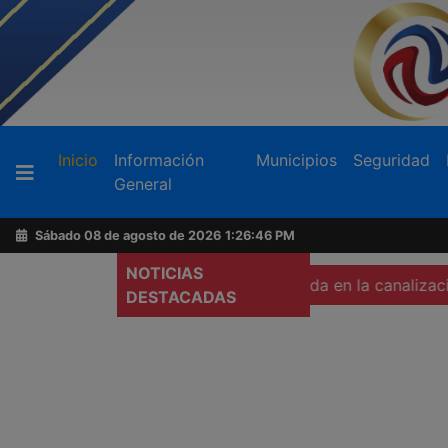
Buscador
(current)
Inicio
Información
Municipios
Seguridad
General
Acerca
de
Sábado 08 de agosto de 2026
1:26:48 PM
AFN
NOTICIAS
cadáver de una mujer calcinada en la canalización
Pide E
DESTACADAS
Ventas
y
Contacto
Reportero