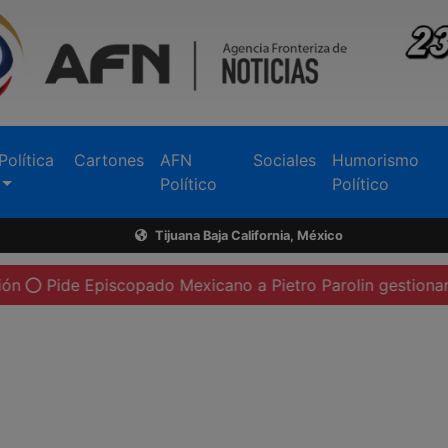
Política
Cartones
AFN
Sociales
Humorismo
Político
Político
Tijuana Baja California, México
piscopado Mexicano a Pietro Parolin gestionar visita del Pa