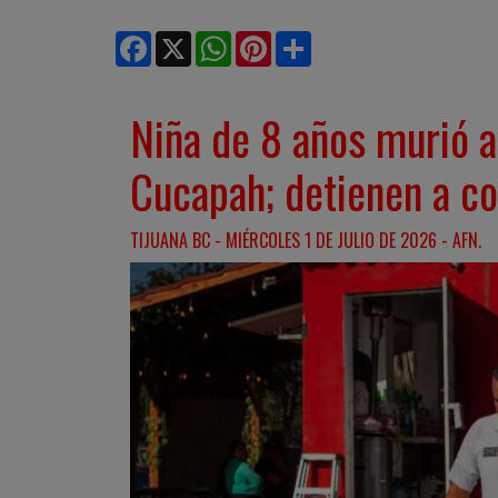
Facebook
X
WhatsApp
Pinterest
Share
Niña de 8 años murió a
Cucapah; detienen a c
TIJUANA BC - MIÉRCOLES 1 DE JULIO DE 2026 - AFN.