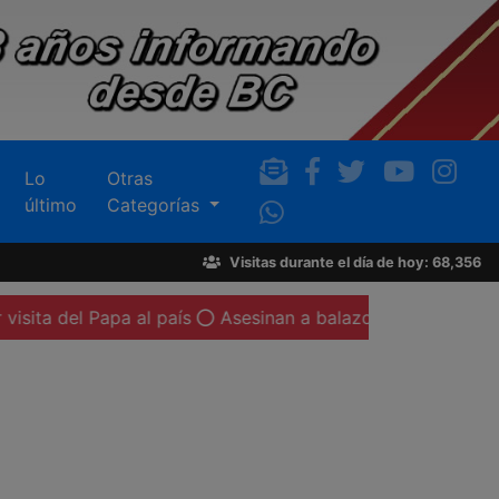
Lo
Otras
último
Categorías
Visitas durante el día de hoy: 68,356
pa al país
Asesinan a balazos a un automovilista en la c