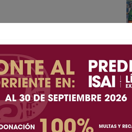
A+
A-
na niña de 8 años de edad murió la tarde de este
 cruzar una calle en la colonia Buenos Aires Sur, en
ículo fue detenida por la Policía Municipal.
 alrededor de las 17:00 horas, la menor acompañada
de la calle Paralelo 28 y el bulevar Cucapah, en la
d de transporte público.
impactada por una camioneta Jeep Rubicon de color
conducida por una mujer.
 el reporte sin embargo, al revisar a la menor
vitales, en tanto que la conductora de la camioneta