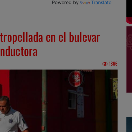
Powered by
Translate
tropellada en el bulevar
onductora
1866