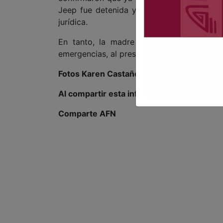
Jeep fue detenida y quedó a disposición d
jurídica.
En tanto, la madre de la menor resultó 
emergencias, al presentar una crisis nervi
Fotos Karen Castañeda / Border Zoom
Al compartir esta información, apoyas a l
Comparte AFN