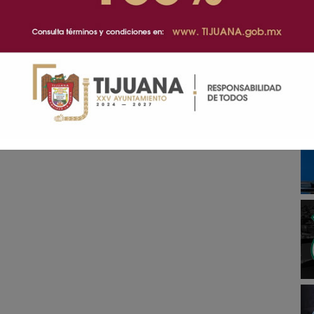
el Ministerio Público, para determinar su situación
ilesa, sin embargo, fue atendida por personal de
osa como consecuencia de lo ocurrido.
a prensa que necesitas