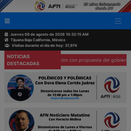
Jueves 06 de agosto de 2026
10:32:16 AM
Tijuana Baja California, México
Buscador
Visitas durante el día de hoy: 37,974
NOTICIAS
 libertad de expresión con propuesta del gobierno federal
Acerca
DESTACADAS
de
AFN
Ventas
y
Contacto
Reportero