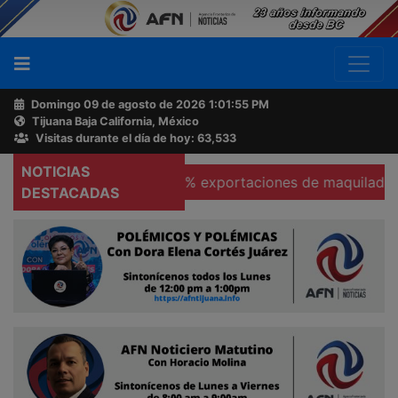
Domingo 09 de agosto de 2026
1:01:56 PM
Tijuana Baja California, México
Buscador
Visitas durante el día de hoy: 63,533
NOTICIAS
as
Se hunden 37% exportaciones de maquiladoras en Te
Acerca
DESTACADAS
de
AFN
Ventas
y
Contacto
Reportero